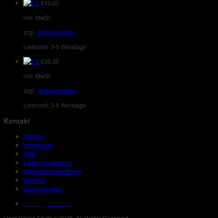
3
€
35,00
inkl. MwSt.
zzgl.
Versandkosten
Lieferzeit:
3-5 Werktage
2
€
35,00
inkl. MwSt.
zzgl.
Versandkosten
Lieferzeit:
3-5 Werktage
Kontakt
Kontakt
Impressum
AGB
Lieferung/Versand
Datenschutzerklärung
Widerruf
Zahlungsarten
Vertrag widerrufen
Hard Rokka Shirts © 2026. All Rights Reserved.