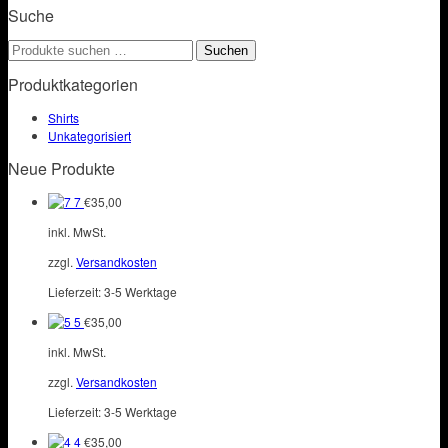
Optionen
Suche
weist
können
mehrere
auf
Suchen
Suchen
Varianten
der
nach:
auf.
Produktseite
Produktkategorien
Die
gewählt
Optionen
werden
Shirts
können
Unkategorisiert
auf
der
Neue Produkte
Produktseite
gewählt
7
€
35,00
werden
inkl. MwSt.
zzgl.
Versandkosten
Lieferzeit:
3-5 Werktage
5
€
35,00
inkl. MwSt.
zzgl.
Versandkosten
Lieferzeit:
3-5 Werktage
4
€
35,00