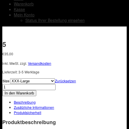
Warenkorb
Kasse
Mein Konto
Status Ihrer Bestellung einsehen
5
€
35,00
inkl. MwSt.
zzgl.
Versandkosten
Lieferzeit:
3-5 Werktage
Size
Zurücksetzen
5
Menge
In den Warenkorb
Beschreibung
Zusätzliche Informationen
Produktsicherheit
Produktbeschreibung