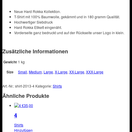
Neue Hard Rokka Kollektion.
T-Shirt mit 100% Baumwolle, gekämmt und in 180 gramm Qualität.
Hochwertiger Siebdruck
Hard Rokka Etikett eingenäht.
Vorderseite ganz bedruckt und auf der Rückseite unser Logo in klein.
Zusätzliche Informationen
Gewicht
1 kg
Size
Small
,
Medium
,
Large
,
X-Large
,
XX-Large
,
XXX-Large
Art.-Nr.:
shirt-2013-4
Kategorie:
Shirts
Ähnliche Produkte
€
35,00
4
Shirts
Dieses
Hinzufügen