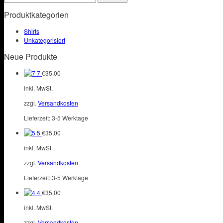
nach:
gewählt
auf.
Produktkategorien
werden
Die
Optionen
Shirts
können
Unkategorisiert
auf
der
Neue Produkte
Produktseite
gewählt
7
€
35,00
werden
inkl. MwSt.
zzgl.
Versandkosten
Lieferzeit:
3-5 Werktage
5
€
35,00
inkl. MwSt.
zzgl.
Versandkosten
Lieferzeit:
3-5 Werktage
4
€
35,00
inkl. MwSt.
zzgl.
Versandkosten