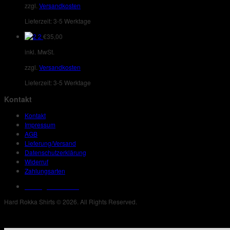
zzgl.
Versandkosten
Lieferzeit:
3-5 Werktage
2
€
35,00
inkl. MwSt.
zzgl.
Versandkosten
Lieferzeit:
3-5 Werktage
Kontakt
Kontakt
Impressum
AGB
Lieferung/Versand
Datenschutzerklärung
Widerruf
Zahlungsarten
Vertrag widerrufen
Hard Rokka Shirts © 2026. All Rights Reserved.