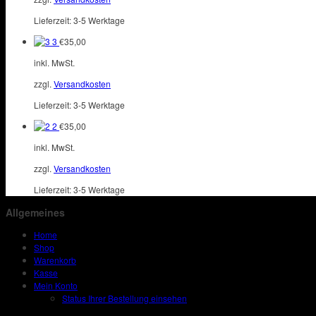
Lieferzeit:
3-5 Werktage
3
€
35,00
inkl. MwSt.
zzgl.
Versandkosten
Lieferzeit:
3-5 Werktage
2
€
35,00
inkl. MwSt.
zzgl.
Versandkosten
Lieferzeit:
3-5 Werktage
Allgemeines
Home
Shop
Warenkorb
Kasse
Mein Konto
Status Ihrer Bestellung einsehen