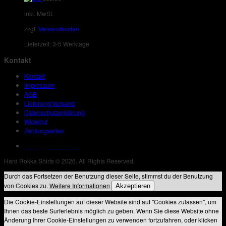
inkl. MwSt.
zzgl.
Versandkosten
Lieferzeit:
3-5 Werktage
Kontakt
Kontakt
Impressum
AGB
Lieferung/Versand
Datenschutzerklärung
Widerruf
Zahlungsarten
Vertrag widerrufen
Hard Rokka Shirts © 2026. All Rights Reserved.
Durch das Fortsetzen der Benutzung dieser Seite, stimmst du der Benutzung
von Cookies zu.
Weitere Informationen
Akzeptieren
Die Cookie-Einstellungen auf dieser Website sind auf "Cookies zulassen", um
Ihnen das beste Surferlebnis möglich zu geben. Wenn Sie diese Website ohne
Änderung Ihrer Cookie-Einstellungen zu verwenden fortzufahren, oder klicken