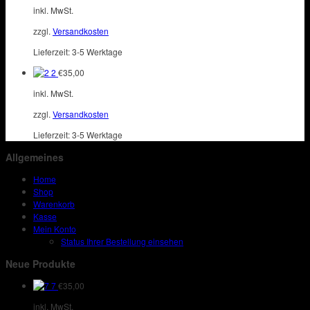
inkl. MwSt.
zzgl.
Versandkosten
Lieferzeit:
3-5 Werktage
2
€
35,00
inkl. MwSt.
zzgl.
Versandkosten
Lieferzeit:
3-5 Werktage
Allgemeines
Home
Shop
Warenkorb
Kasse
Mein Konto
Status Ihrer Bestellung einsehen
Neue Produkte
7
€
35,00
inkl. MwSt.