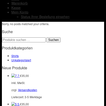
Warenkorb
Kasse
Mein Konto
Status Ihrer Bestellung einsehen
Sorry, no posts matched your criteria.
Suche
Suchen
Suchen
nach:
Produktkategorien
Shirts
Unkategorisiert
Neue Produkte
7
€
35,00
inkl. MwSt.
zzgl.
Versandkosten
Lieferzeit:
3-5 Werktage
5
€
35,00