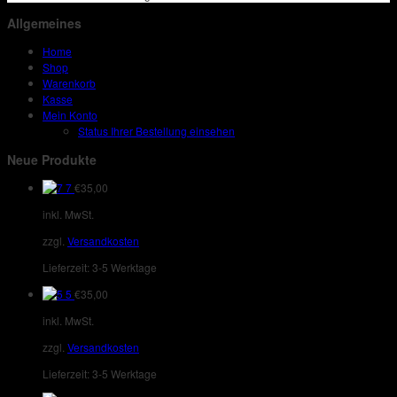
Allgemeines
Home
Shop
Warenkorb
Kasse
Mein Konto
Status Ihrer Bestellung einsehen
Neue Produkte
7
€
35,00
inkl. MwSt.
zzgl.
Versandkosten
Lieferzeit:
3-5 Werktage
5
€
35,00
inkl. MwSt.
zzgl.
Versandkosten
Lieferzeit:
3-5 Werktage